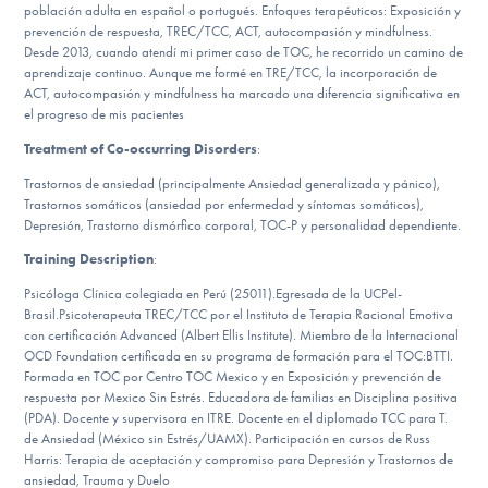
Our Websites
población adulta en español o portugués. Enfoques terapéuticos: Exposición y
prevención de respuesta, TREC/TCC, ACT, autocompasión y mindfulness.
Desde 2013, cuando atendí mi primer caso de TOC, he recorrido un camino de
aprendizaje continuo. Aunque me formé en TRE/TCC, la incorporación de
ACT, autocompasión y mindfulness ha marcado una diferencia significativa en
DONATE
el progreso de mis pacientes
Treatment of Co-occurring Disorders
:
ESPAÑOL
Trastornos de ansiedad (principalmente Ansiedad generalizada y pánico),
Trastornos somáticos (ansiedad por enfermedad y síntomas somáticos),
Depresión, Trastorno dismórfico corporal, TOC-P y personalidad dependiente.
Find Help
Training Description
:
Psicóloga Clínica colegiada en Perú (25011).Egresada de la UCPel-
Brasil.Psicoterapeuta TREC/TCC por el Instituto de Terapia Racional Emotiva
Learn More
con certificación Advanced (Albert Ellis Institute). Miembro de la Internacional
OCD Foundation certificada en su programa de formación para el TOC:BTTI.
Formada en TOC por Centro TOC Mexico y en Exposición y prevención de
respuesta por Mexico Sin Estrés. Educadora de familias en Disciplina positiva
Get Involved
(PDA). Docente y supervisora en ITRE. Docente en el diplomado TCC para T.
de Ansiedad (México sin Estrés/UAMX). Participación en cursos de Russ
Harris: Terapia de aceptación y compromiso para Depresión y Trastornos de
ansiedad, Trauma y Duelo