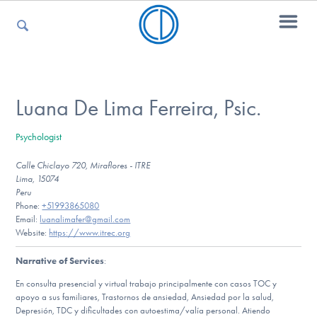
For Parents
Luana De Lima Ferreira, Psic.
Psychologist
For Kids
Calle Chiclayo 720, Miraflores - ITRE
Lima, 15074
Peru
For Professionals
Phone:
+51993865080
Email:
luanalimafer@gmail.com
Website:
https://www.itrec.org
Narrative of Services
:
For Medical Providers
En consulta presencial y virtual trabajo principalmente con casos TOC y
apoyo a sus familiares, Trastornos de ansiedad, Ansiedad por la salud,
Depresión, TDC y dificultades con autoestima/valía personal. Atiendo