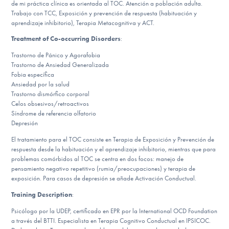
Our Websites
de mi práctica clínica es orientada al TOC. Atención a población adulta.
Trabajo con TCC, Exposición y prevención de respuesta (habituación y
aprendizaje inhibitorio), Terapia Metacognitiva y ACT.
Treatment of Co-occurring Disorders
:
DONATE
Trastorno de Pánico y Agorafobia
Trastorno de Ansiedad Generalizada
Fobia específica
ESPAÑOL
Ansiedad por la salud
Trastorno dismórfico corporal
Celos obsesivos/retroactivos
Find Help
Síndrome de referencia olfatorio
Depresión
El tratamiento para el TOC consiste en Terapia de Exposición y Prevención de
respuesta desde la habituación y el aprendizaje inhibitorio, mientras que para
Learn More
problemas comórbidos al TOC se centra en dos focos: manejo de
pensamiento negativo repetitivo (rumia/preocupaciones) y terapia de
exposición. Para casos de depresión se añade Activación Conductual.
Training Description
:
Get Involved
Psicólogo por la UDEP, certificado en EPR por la International OCD Foundation
a través del BTTI. Especialista en Terapia Cognitivo Conductual en IPSICOC.