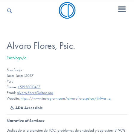
For Parents
Alvaro Flores, Psic.
Psicólogo/a
For Kids
San Borja
Lima, Lima 15037
Peru
For Professionals
Phone:
+51958013437
Email:
alvaro.flores@altoc.org
Website:
https://www.instagram.com/alvaroflorespsico/?hl=es-la
ADA Accessible
For Medical Providers
Narrative of Services
:
Dedicado a la atención de TOC, problemas de ansiedad y depresión. El 90%