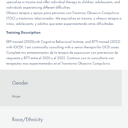
Our Websites
specialize in trauma and offer individual therapy to children, adolescents, and
individuals experiencing different difficulties.
Ofrezco terapia y apoyo para personas con Trastorno Obsesivo Compulsivo
(TOC) y trastornos relacionados. Me espcializo en trauma, y ofrezco terapia a
ninos, adolescents, y adultos que esten experimentando otras dificultades.
DONATE
Training Description
:
ERP trained (2020)with Cognitive Behavioral Institute, and BTTI trained (2022)
ESPAÑOL
with IOCDF; I am continually consulting with a senior therapist for OCD cases.
Complete mis entrenamientos de la terapia de exposicion con prevencion de
respuesta y BTTI entre el 2020 y el 2022. Continuo con mi consultoria con
Find Help
terapeutas mas experimentados en el Transtorno Obsesivo Compulsivo.
Gender
Learn More
Mujer
Get Involved
Race/Ethnicity