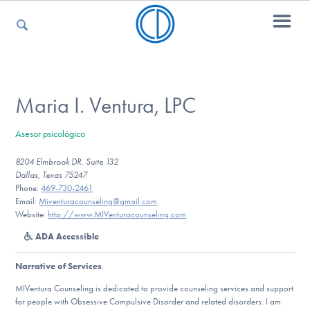
For Parents
Maria I. Ventura, LPC
Asesor psicológico
For Kids
8204 Elmbrook DR. Suite 132
Dallas, Texas 75247
Phone:
469-730-2461
For Professionals
Email:
Miventuracounseling@gmail.com
Website:
http://www.MIVenturacounseling.com
ADA Accessible
For Medical Providers
Narrative of Services
:
MIVentura Counseling is dedicated to provide counseling services and support
for people with Obsessive Compulsive Disorder and related disorders. I am